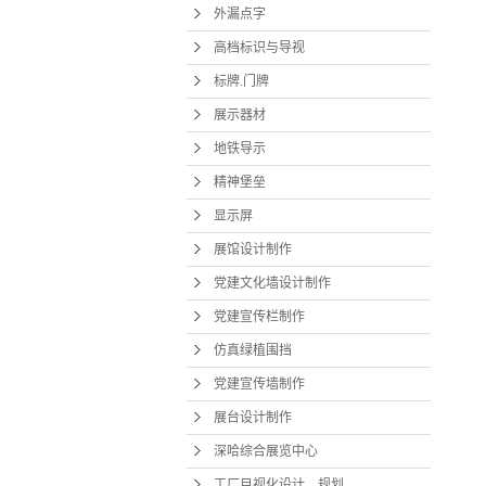
外漏点字
党建宣传
高档标识与导视
仿真绿
标牌.门牌
展示器材
党建宣传
地铁导示
展台设
精神堡垒
深哈综合
显示屏
工厂目视化
展馆设计制作
党建文化墙设计制作
党建宣传栏制作
仿真绿植围挡
党建宣传墙制作
展台设计制作
深哈综合展览中心
工厂目视化设计、规划