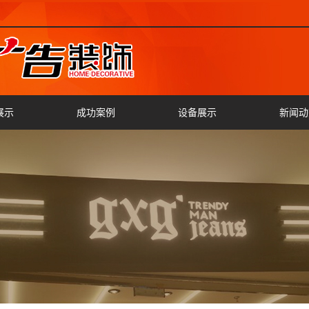
展示
成功案例
设备展示
新闻动
灯箱
公司新
字
行业新
字
切割
字
字
车标