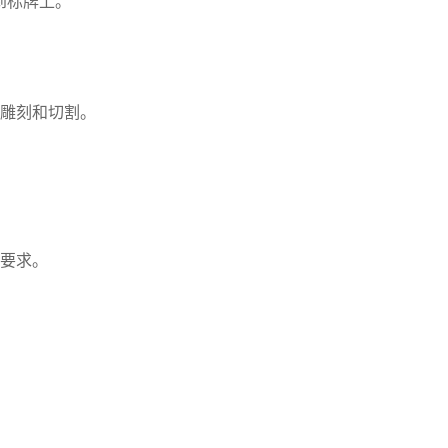
到标牌上。
雕刻和切割。
要求。