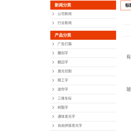
新闻分类
标
树脂
公司新闻
通体发
行业新闻
自由拼接
产品分类
外漏
广告灯箱
高档标识
雕刻字
有
翻边字
标牌.
激光切割
展示
精工字
地铁
玻
迷你字
精神
三维车标
显示
树脂字
通体发光字
展馆设
自由拼接发光字
党建文化墙