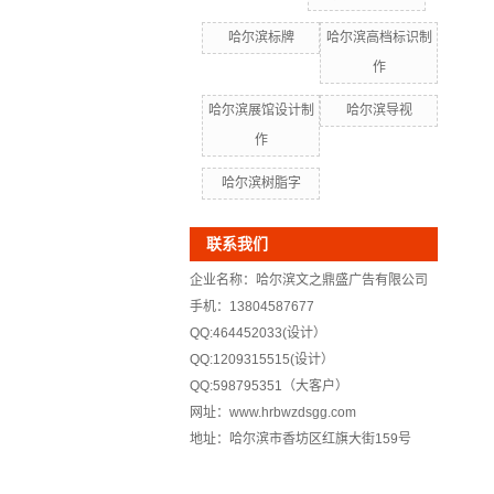
哈尔滨标牌
哈尔滨高档标识制
作
哈尔滨展馆设计制
哈尔滨导视
作
哈尔滨树脂字
联系我们
企业名称：哈尔滨文之鼎盛广告有限公司
手机：13804587677
QQ:464452033(设计）
QQ:1209315515(设计）
QQ:598795351（大客户）
网址：www.hrbwzdsgg.com
地址：哈尔滨市香坊区红旗大街159号