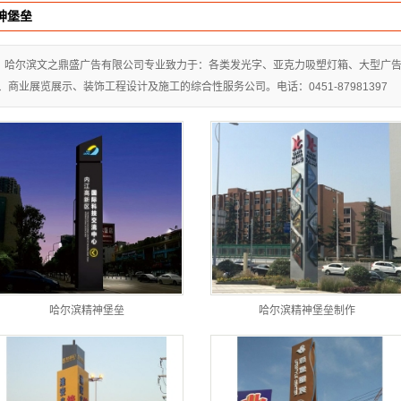
神堡垒
字
光字
哈尔滨文之鼎盛广告有限公司专业致力于：各类发光字、亚克力吸塑灯箱、大型广告
、商业展览展示、装饰工程设计及施工的综合性服务公司。电话：0451-87981397
发光字
点字
与导视
门牌
器材
导示
堡垒
哈尔滨精神堡垒
哈尔滨精神堡垒制作
屏
计制作
设计制作