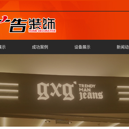
展示
成功案例
设备展示
新闻动
灯箱
公司新
字
行业新
字
切割
字
字
车标