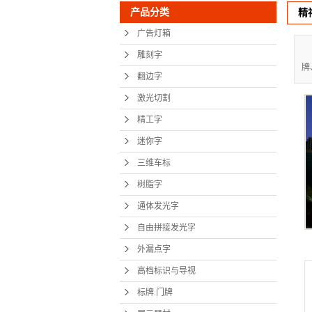
产品分类
精
树脂
广告灯箱
通体发
雕刻字
牌
自由拼接
翻边字
外漏
激光切割
精工字
高档标识
迷你字
标牌.
三维车标
展示
树脂字
地铁
通体发光字
自由拼接发光字
精神
外漏点字
显示
高档标识与导视
展馆设
标牌.门牌
党建文化墙