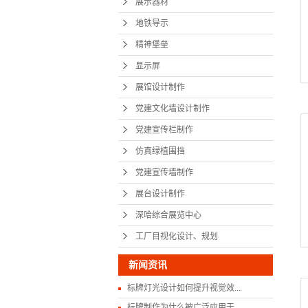
展示器材
党建宣传
地铁导示
精神堡垒
仿真绿
显示屏
党建宣传
展馆设计制作
展台设
党建文化墙设计制作
深哈综合
党建宣传栏制作
仿真绿植围挡
工厂目视化
党建宣传墙制作
展台设计制作
深哈综合展览中心
工厂目视化设计、规划
新闻资讯
标牌灯光设计如何提升视觉效...
标牌制作为什么被广泛应用于...