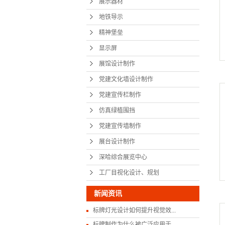
展示器材
党建宣传
地铁导示
精神堡垒
仿真绿
显示屏
党建宣传
展馆设计制作
展台设
党建文化墙设计制作
深哈综合
党建宣传栏制作
仿真绿植围挡
工厂目视化
党建宣传墙制作
展台设计制作
深哈综合展览中心
工厂目视化设计、规划
新闻资讯
标牌灯光设计如何提升视觉效...
标牌制作为什么被广泛应用于...