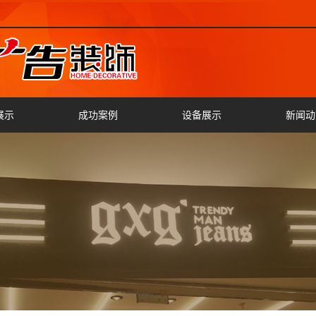
展示
成功案例
设备展示
新闻动
灯箱
公司新
字
行业新
字
切割
字
字
车标