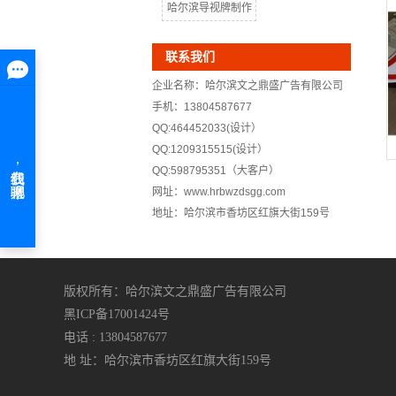
哈尔滨导视牌制作
联系我们
企业名称：哈尔滨文之鼎盛广告有限公司
手机：13804587677
QQ:464452033(设计）
QQ:1209315515(设计）
QQ:598795351（大客户）
网址：www.hrbwzdsgg.com
地址：哈尔滨市香坊区红旗大街159号
版权所有：哈尔滨文之鼎盛广告有限公司
黑ICP备17001424号
电话 : 13804587677
地 址：哈尔滨市香坊区红旗大街159号