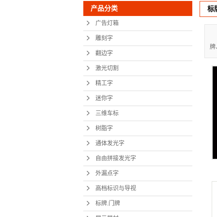
产品分类
标
树脂
广告灯箱
通体发
雕刻字
牌
自由拼接
翻边字
外漏
激光切割
精工字
高档标识
迷你字
标牌.
三维车标
展示
树脂字
地铁
通体发光字
自由拼接发光字
精神
外漏点字
显示
高档标识与导视
展馆设
标牌.门牌
党建文化墙