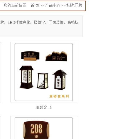
您的当前位置：
首 页
>>
产品中心
>>
标牌.门牌
牌、LED楼体亮化、楼体字、门面装饰、高档标
亚砂金--1