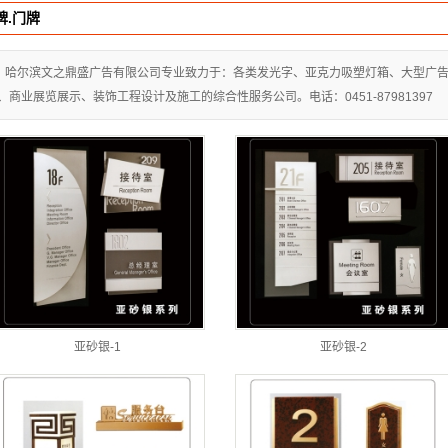
牌.门牌
字
光字
哈尔滨文之鼎盛广告有限公司专业致力于：各类发光字、亚克力吸塑灯箱、大型广告
、商业展览展示、装饰工程设计及施工的综合性服务公司。电话：0451-87981397
发光字
点字
与导视
门牌
器材
导示
堡垒
亚砂银-1
亚砂银-2
屏
计制作
设计制作