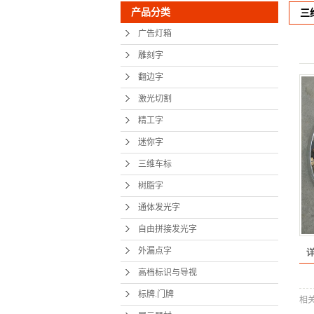
产品分类
三
树脂
广告灯箱
通体发
雕刻字
自由拼接
翻边字
外漏
激光切割
精工字
高档标识
迷你字
标牌.
三维车标
展示
树脂字
地铁
通体发光字
自由拼接发光字
精神
外漏点字
显示
高档标识与导视
展馆设
标牌.门牌
相
党建文化墙