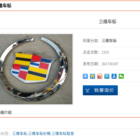
维车标
字
光字
三维车标
发光字
所属分类：
三维车标
点字
点击次数：
2355
与导视
发布日期：
2017/03/07
门牌
器材
导示
堡垒
详细介绍
屏
计制作
关标签：
三维车标
,
三维车标价格
,
三维车标批发
设计制作