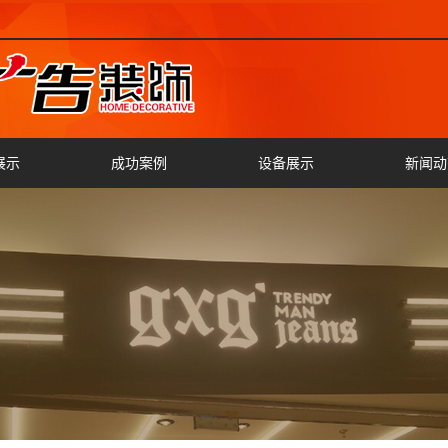
展示
成功案例
设备展示
新闻动
灯箱
公司新
字
行业新
字
切割
字
字
车标