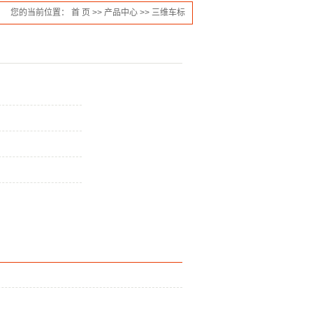
您的当前位置：
首 页
>>
产品中心
>>
三维车标