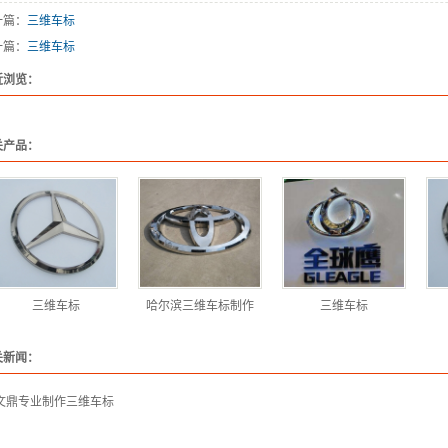
一篇：
三维车标
栏制作
一篇：
三维车标
植围挡
近浏览：
墙制作
计制作
关产品：
展览中心
设计、规划
三维车标
哈尔滨三维车标制作
三维车标
关新闻：
文鼎专业制作三维车标