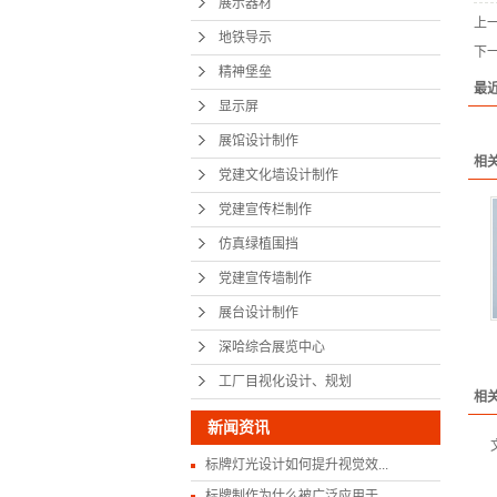
展示器材
上
党建宣传
地铁导示
下
精神堡垒
仿真绿
最
显示屏
党建宣传
展馆设计制作
展台设
相
党建文化墙设计制作
深哈综合
党建宣传栏制作
仿真绿植围挡
工厂目视化
党建宣传墙制作
展台设计制作
深哈综合展览中心
工厂目视化设计、规划
相
新闻资讯
标牌灯光设计如何提升视觉效...
标牌制作为什么被广泛应用于...