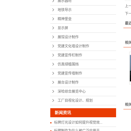
展示器材
上
党建宣传
地铁导示
下
精神堡垒
仿真绿
最
显示屏
党建宣传
展馆设计制作
展台设
相
党建文化墙设计制作
深哈综合
党建宣传栏制作
仿真绿植围挡
工厂目视化
党建宣传墙制作
展台设计制作
深哈综合展览中心
工厂目视化设计、规划
相
新闻资讯
标牌灯光设计如何提升视觉效...
标牌制作为什么被广泛应用于...