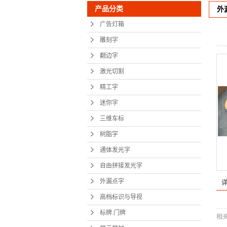
产品分类
外
树脂
广告灯箱
通体发
雕刻字
自由拼接
翻边字
外漏
激光切割
精工字
高档标识
迷你字
标牌.
三维车标
展示
树脂字
地铁
通体发光字
自由拼接发光字
精神
外漏点字
显示
高档标识与导视
展馆设
标牌.门牌
相
党建文化墙