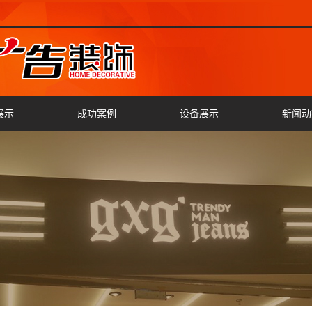
展示
成功案例
设备展示
新闻动
灯箱
公司新
字
行业新
字
切割
字
字
车标