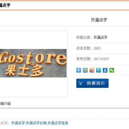
漏点字
字
光字
外漏点字
发光字
所属分类：
外漏点字
点字
点击次数：
2683
与导视
发布日期：
2017/03/07
门牌
器材
导示
堡垒
详细介绍
屏
计制作
关标签：
外漏点字
,
外漏点字价格
,
外漏点字批发
设计制作