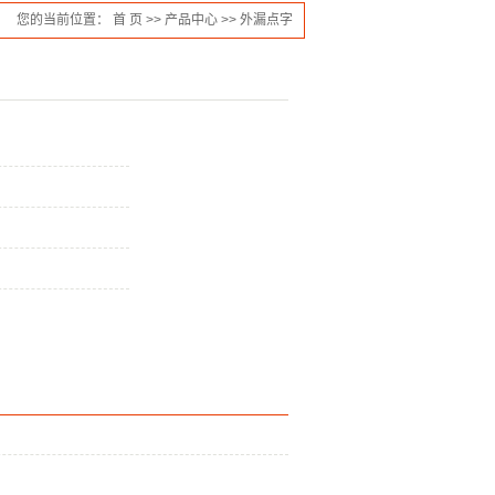
您的当前位置：
首 页
>>
产品中心
>>
外漏点字