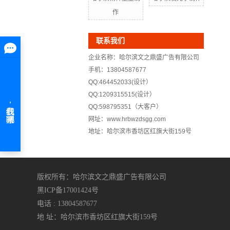
作
联系我们
企业名称：哈尔滨文之鼎盛广告有限公司
手机：13804587677
QQ:464452033(设计）
QQ:1209315515(设计）
QQ:598795351（大客户）
网址：www.hrbwzdsgg.com
地址：哈尔滨市香坊区红旗大街159号
版权所有：哈尔滨文之鼎盛广告有限公司
黑ICP备17001424号
电话 : 13804587677
地 址：哈尔滨市香坊区红旗大街159号