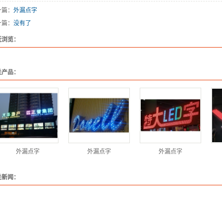
一篇：
外漏点字
栏制作
一篇：
没有了
植围挡
近浏览：
墙制作
计制作
关产品：
展览中心
设计、规划
外漏点字
外漏点字
外漏点字
关新闻：