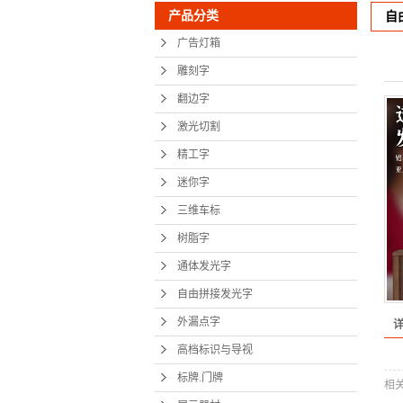
产品分类
自
树脂
广告灯箱
通体发
雕刻字
自由拼接
翻边字
外漏
激光切割
精工字
高档标识
迷你字
标牌.
三维车标
展示
树脂字
地铁
通体发光字
自由拼接发光字
精神
外漏点字
显示
高档标识与导视
展馆设
标牌.门牌
相
党建文化墙