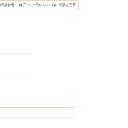
的当前位置：
首 页
>>
产品中心
>>
自由拼接发光字