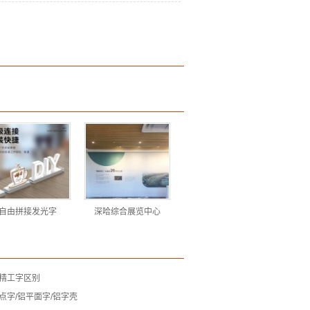
自由拼接发光字
深哈综合展览中心
精工字区别
点字/铝平面字/铝字壳