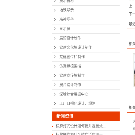
展示器材
上
党建宣传
地铁导示
下
精神堡垒
仿真绿
最
显示屏
党建宣传
展馆设计制作
展台设
相
党建文化墙设计制作
深哈综合
党建宣传栏制作
仿真绿植围挡
工厂目视化
党建宣传墙制作
展台设计制作
深哈综合展览中心
工厂目视化设计、规划
相
新闻资讯
标牌灯光设计如何提升视觉效...
标牌制作为什么被广泛应用于...