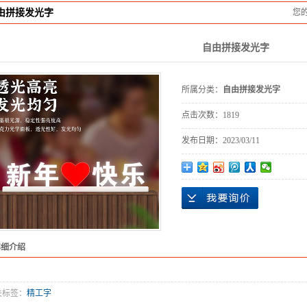
由拼接发光字
您
字
光字
自由拼接发光字
发光字
所属分类：
自由拼接发光字
点字
点击次数：
1819
与导视
发布日期：
2023/03/11
门牌
器材
导示
堡垒
详细介绍
屏
计制作
关标签：
精工字
设计制作