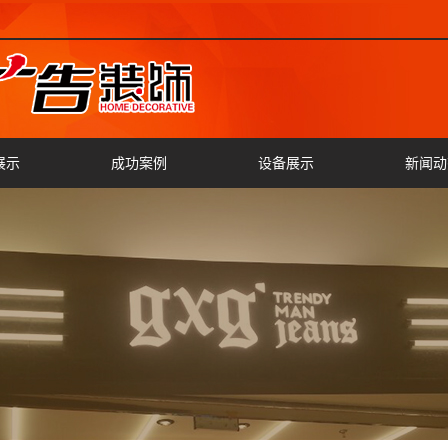
展示
成功案例
设备展示
新闻动
灯箱
公司新
字
行业新
字
切割
字
字
车标