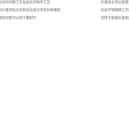
标识中的精工字及发光字制作工艺
外露发光字比吸塑
机片楼顶发光字和无边发光字区别有哪些
拉丝不锈钢精工字
哪些材质可以用于雕刻字
怎样才能做出美观